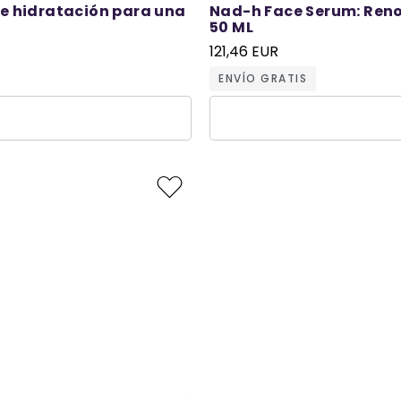
 e hidratación para una
Nad-h Face Serum: Reno
50 ML
121,46 EUR
ENVÍO GRATIS