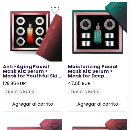
Anti-Aging Facial
Moisturizing Facial
Mask Kit: Serum +
Mask Kit: Serum +
Mask for Youthful Skin
Mask for Deep
- 12 Times Use
Hydration - 6 Times
129,95 EUR
47,65 EUR
Use
ENVÍO GRATIS
ENVÍO GRATIS
Agregar al carrito
Agregar al carrito