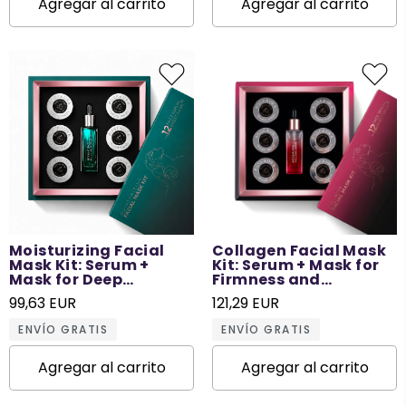
Agregar al carrito
Agregar al carrito
Moisturizing Facial
Collagen Facial Mask
Mask Kit: Serum +
Kit: Serum + Mask for
Mask for Deep
Firmness and
Hydration - 12 Times
Elasticity - 12 Times
99,63 EUR
121,29 EUR
Use
Use
ENVÍO GRATIS
ENVÍO GRATIS
Agregar al carrito
Agregar al carrito