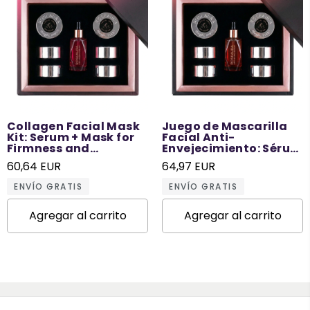
Collagen Facial Mask
Juego de Mascarilla
Kit: Serum + Mask for
Facial Anti-
Firmness and
Envejecimiento: Sérum
Elasticity - 6 Times
+ Mascarilla para una
60,64 EUR
64,97 EUR
Use
Piel Joven - Uso 6
Veces
ENVÍO GRATIS
ENVÍO GRATIS
Agregar al carrito
Agregar al carrito