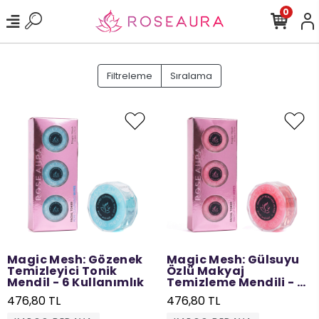
0
Filtreleme
Sıralama
Magic Mesh: Gözenek
Magic Mesh: Gülsuyu
Temizleyici Tonik
Özlü Makyaj
Mendil - 6 Kullanımlık
Temizleme Mendili - 6
Kullanımlık
476,80 TL
476,80 TL