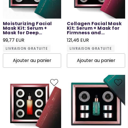
Moisturizing Facial
Collagen Facial Mask
Mask Kit: Serum +
Kit: Serum + Mask for
Mask for Deep
Firmness and
Hydration - 12 Times
Elasticity - 12 Times
99,77 EUR
121,46 EUR
Use
Use
LIVRAISON GRATUITE
LIVRAISON GRATUITE
Ajouter au panier
Ajouter au panier