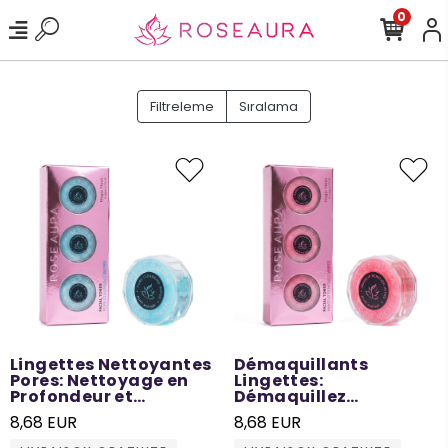
0
Filtreleme
Sıralama
Lingettes Nettoyantes
Démaquillants
Pores: Nettoyage en
Lingettes:
Profondeur et
Démaquillez
Affinement des Pores -
facilement le
8,68 EUR
8,68 EUR
6 pièces
maquillage et les
impuretés - 6 pièces