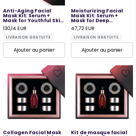
Anti-Aging Facial
Moisturizing Facial
Mask Kit: Serum +
Mask Kit: Serum +
Mask for Youthful Skin
Mask for Deep
- 12 Times Use
Hydration - 6 Times
130,14 EUR
47,72 EUR
Use
LIVRAISON GRATUITE
LIVRAISON GRATUITE
Ajouter au panier
Ajouter au panier
Collagen Facial Mask
Kit de masque facial