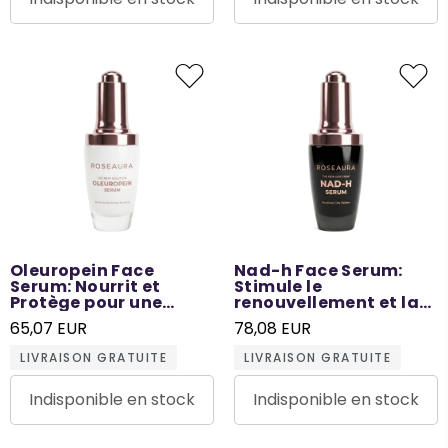
Oleuropein Face
Nad-h Face Serum:
Serum: Nourrit et
Stimule le
Protège pour une
renouvellement et la
Lueur Jeune - 30 ML
vitalité de la peau - 30
65,07 EUR
78,08 EUR
ML
LIVRAISON GRATUITE
LIVRAISON GRATUITE
Indisponible en stock
Indisponible en stock