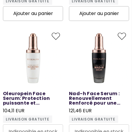
LIVRAISON GRATUITE
LIVRAISON GRATUITE
Ajouter au panier
Ajouter au panier
Oleuropein Face
Nad-h Face Serum :
Serum: Protection
Renouvellement
puissante et
Renforcé pour une
hydratation pour une
Peau Rayonnante - 50
104,11 EUR
121,46 EUR
peau plus lumineuse -
ML
50 ML
LIVRAISON GRATUITE
LIVRAISON GRATUITE
Indisponible en stock
Indisponible en stock