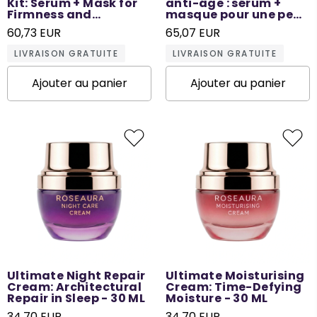
Kit: Serum + Mask for
anti-âge : sérum +
Firmness and
masque pour une peau
Elasticity - 6 Times
jeune - 6 utilisations
60,73 EUR
65,07 EUR
Use
LIVRAISON GRATUITE
LIVRAISON GRATUITE
Ajouter au panier
Ajouter au panier
Ultimate Night Repair
Ultimate Moisturising
Cream: Architectural
Cream: Time-Defying
Repair in Sleep - 30 ML
Moisture - 30 ML
34,70 EUR
34,70 EUR