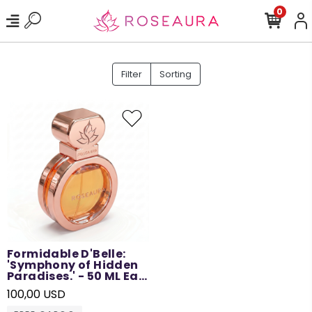
0
Filter
Sorting
Formidable D'Belle:
'Symphony of Hidden
Paradises.' - 50 ML Eau
de Parfum
100,00 USD