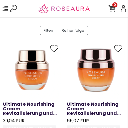
0
Filtern
Reihenfolge
Ultimate Nourishing
Ultimate Nourishing
Cream:
Cream:
Revitalisierung und
Revitalisierung und
Pflege für die Haut –
Pflege für die Haut –
39,04 EUR
65,07 EUR
30 ML
50 ML